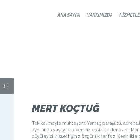
ANA SAYFA
ANA SAYFA
HAKKIMIZDA
HIZMETL
HAKKIMIZDA
HIZMETLER
GALERI
YORUMLAR
İLETIŞIM
MERT KOÇTUĞ
Tek kelimeyle muhteşem! Yamaç paraşütü, adrenali
aynı anda yaşayabileceğiniz eşsiz bir deneyim. Man
büyüleyici, hissettiğiniz özgürlük tarifsiz. Kesinlikle