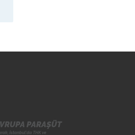
VRUPA PARAŞÜT
arak, İstanbul'da
THK
ve