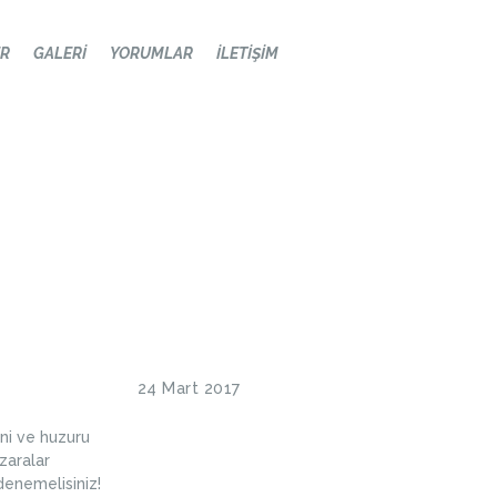
ER
GALERI
YORUMLAR
İLETIŞIM
24 Mart 2017
ni ve huzuru
zaralar
 denemelisiniz!