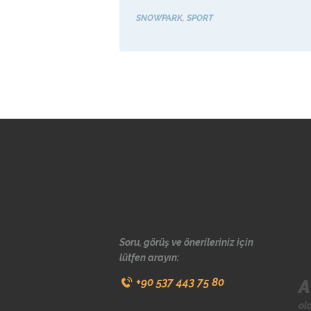
SNOWPARK
SPORT
Soru, görüş ve önerileriniz için
lütfen arayın:
A
+90 537 443 75 80
ol