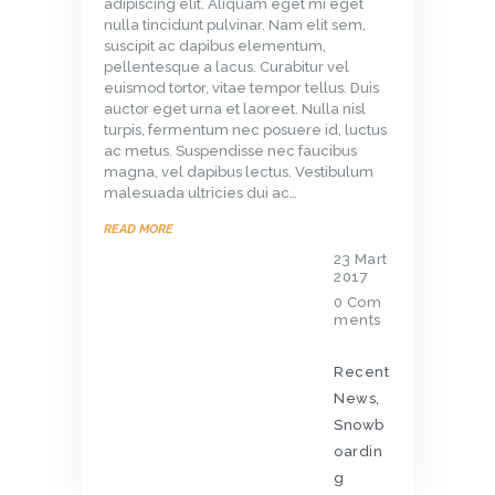
adipiscing elit. Aliquam eget mi eget
nulla tincidunt pulvinar. Nam elit sem,
suscipit ac dapibus elementum,
pellentesque a lacus. Curabitur vel
euismod tortor, vitae tempor tellus. Duis
auctor eget urna et laoreet. Nulla nisl
turpis, fermentum nec posuere id, luctus
ac metus. Suspendisse nec faucibus
magna, vel dapibus lectus. Vestibulum
malesuada ultricies dui ac…
READ MORE
23 Mart
2017
0
Com
ments
Recent
News
,
Snowb
oardin
g