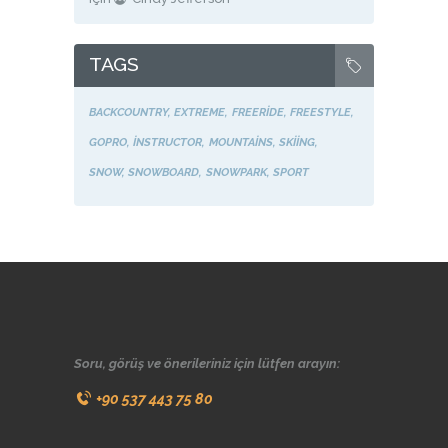
TAGS
BACKCOUNTRY
EXTREME
FREERIDE
FREESTYLE
GOPRO
INSTRUCTOR
MOUNTAINS
SKIING
SNOW
SNOWBOARD
SNOWPARK
SPORT
Soru, görüş ve önerileriniz için lütfen arayın:
+90 537 443 75 80