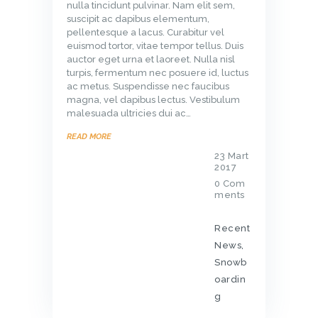
nulla tincidunt pulvinar. Nam elit sem,
suscipit ac dapibus elementum,
pellentesque a lacus. Curabitur vel
euismod tortor, vitae tempor tellus. Duis
auctor eget urna et laoreet. Nulla nisl
turpis, fermentum nec posuere id, luctus
ac metus. Suspendisse nec faucibus
magna, vel dapibus lectus. Vestibulum
malesuada ultricies dui ac…
READ MORE
23 Mart
2017
0
Com
ments
Recent
News
,
Snowb
oardin
g