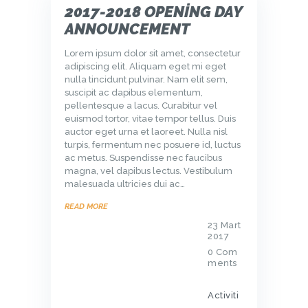
2017-2018 OPENING DAY
ANNOUNCEMENT
Lorem ipsum dolor sit amet, consectetur
adipiscing elit. Aliquam eget mi eget
nulla tincidunt pulvinar. Nam elit sem,
suscipit ac dapibus elementum,
pellentesque a lacus. Curabitur vel
euismod tortor, vitae tempor tellus. Duis
auctor eget urna et laoreet. Nulla nisl
turpis, fermentum nec posuere id, luctus
ac metus. Suspendisse nec faucibus
magna, vel dapibus lectus. Vestibulum
malesuada ultricies dui ac…
READ MORE
23 Mart
2017
0
Com
ments
Activiti