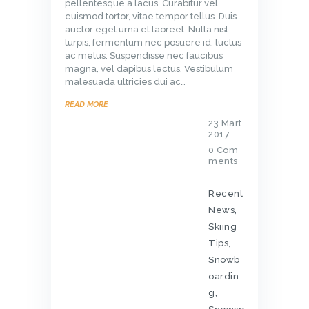
pellentesque a lacus. Curabitur vel
euismod tortor, vitae tempor tellus. Duis
auctor eget urna et laoreet. Nulla nisl
turpis, fermentum nec posuere id, luctus
ac metus. Suspendisse nec faucibus
magna, vel dapibus lectus. Vestibulum
malesuada ultricies dui ac…
READ MORE
23 Mart
2017
0
Com
ments
Recent
News
,
Skiing
Tips
,
Snowb
oardin
g
,