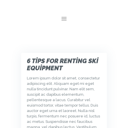
ANA SAYFA
HAKKIMIZDA
HIZMETLER
GALERI
YORUMLAR
İLETIŞIM
6 TIPS FOR RENTING SKI
EQUIPMENT
Lorem ipsum dolor sit amet, consectetur
adipiscing elit. Aliquam eget mi eget
nulla tincidunt pulvinar. Nam elit sem,
suscipit ac dapibus elementum,
pellentesque a lacus. Curabitur vel
euismod tortor, vitae tempor tellus. Duis
auctor eget urna et laoreet. Nulla nisl
turpis, fermentum nec posuere id, luctus
ac metus. Suspendisse nec faucibus
magna, vel dapibus lectus. Vestibulum