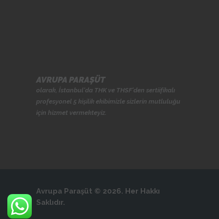
AVRUPA PARAŞÜT
olarak, İstanbul'da
THK
ve
THSF
'den sertiifikalı
profesyonel 5 kişilik ekibimizle sizlerin mutluluğu
için hizmet vermekteyiz.
Avrupa Paraşüt © 2026. Her Hakkı
Saklıdır.