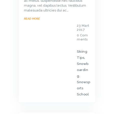
ac metus. Suspendisse nec faucibus
magna, vel dapibus lectus. Vestibulum
malesuada ultricies dui ac…
READ MORE
23 Mart
2017
0
Com
ments
Skiing
Tips
,
Snowb
oardin
g
,
Snowsp
orts
School