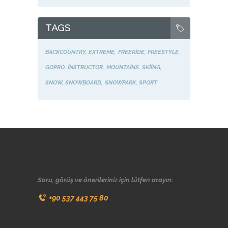
TAGS
BACKCOUNTRY
EXTREME
FREERIDE
FREESTYLE
GOPRO
INSTRUCTOR
MOUNTAINS
SKIING
SNOW
SNOWBOARD
SNOWPARK
SPORT
Soru, görüş ve önerileriniz için lütfen arayın:
+90 537 443 75 80