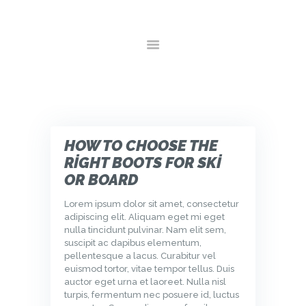
ANA SAYFA
HAKKIMIZDA
HIZMETLER
GALERI
YORUMLAR
İLETIŞIM
HOW TO CHOOSE THE
RIGHT BOOTS FOR SKI
OR BOARD
Lorem ipsum dolor sit amet, consectetur
adipiscing elit. Aliquam eget mi eget
nulla tincidunt pulvinar. Nam elit sem,
suscipit ac dapibus elementum,
pellentesque a lacus. Curabitur vel
euismod tortor, vitae tempor tellus. Duis
auctor eget urna et laoreet. Nulla nisl
turpis, fermentum nec posuere id, luctus