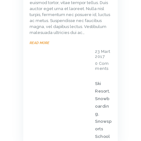
euismod tortor, vitae tempor tellus. Duis
auctor eget urna et laoreet. Nulla nisl
turpis, fermentum nec posuere id, luctus
ac metus. Suspendisse nec faucibus
magna, vel dapibus lectus. Vestibulum
malesuada ultricies dui ac…
READ MORE
23 Mart
2017
0
Com
ments
Ski
Resort
,
Snowb
oardin
g
,
Snowsp
orts
School