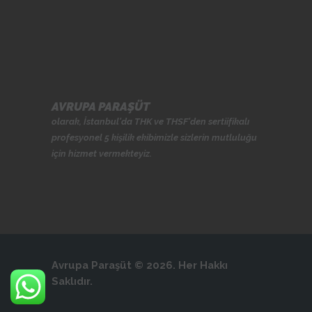
AVRUPA PARAŞÜT
olarak, İstanbul'da
THK
ve
THSF
'den sertiifikalı
profesyonel 5 kişilik ekibimizle sizlerin mutluluğu
için hizmet vermekteyiz.
Avrupa Paraşüt © 2026. Her Hakkı
Saklıdır.