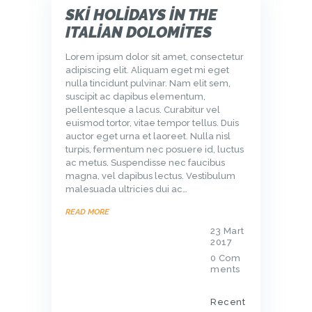
SKI HOLIDAYS IN THE
ITALIAN DOLOMITES
Lorem ipsum dolor sit amet, consectetur
adipiscing elit. Aliquam eget mi eget
nulla tincidunt pulvinar. Nam elit sem,
suscipit ac dapibus elementum,
pellentesque a lacus. Curabitur vel
euismod tortor, vitae tempor tellus. Duis
auctor eget urna et laoreet. Nulla nisl
turpis, fermentum nec posuere id, luctus
ac metus. Suspendisse nec faucibus
magna, vel dapibus lectus. Vestibulum
malesuada ultricies dui ac…
READ MORE
23 Mart
2017
0
Com
ments
Recent