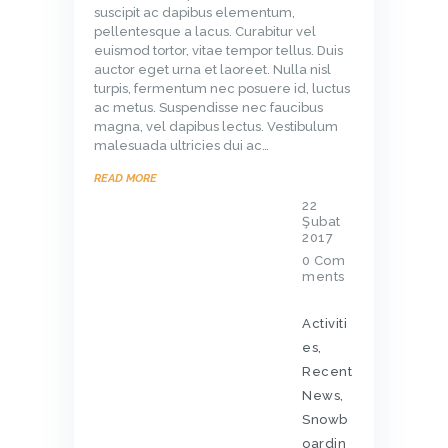
suscipit ac dapibus elementum,
pellentesque a lacus. Curabitur vel
euismod tortor, vitae tempor tellus. Duis
auctor eget urna et laoreet. Nulla nisl
turpis, fermentum nec posuere id, luctus
ac metus. Suspendisse nec faucibus
magna, vel dapibus lectus. Vestibulum
malesuada ultricies dui ac…
READ MORE
22
Şubat
2017
0
Com
ments
Activiti
es
,
Recent
News
,
Snowb
oardin