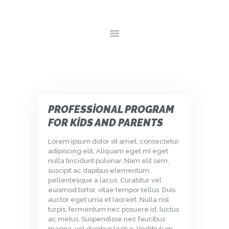
ANA SAYFA
HAKKIMIZDA
HIZMETLER
GALERI
YORUMLAR
İLETIŞIM
PROFESSIONAL PROGRAM
FOR KIDS AND PARENTS
Lorem ipsum dolor sit amet, consectetur
adipiscing elit. Aliquam eget mi eget
nulla tincidunt pulvinar. Nam elit sem,
suscipit ac dapibus elementum,
pellentesque a lacus. Curabitur vel
euismod tortor, vitae tempor tellus. Duis
auctor eget urna et laoreet. Nulla nisl
turpis, fermentum nec posuere id, luctus
ac metus. Suspendisse nec faucibus
magna, vel dapibus lectus. Vestibulum