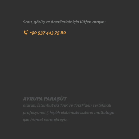
Soru, görüş ve önerileriniz için lütfen arayın:
+90 537 443 75 80
AVRUPA PARAŞÜT
olarak, İstanbul'da
THK
ve
THSF
'den sertiifikalı
profesyonel 5 kişilik ekibimizle sizlerin mutluluğu
için hizmet vermekteyiz.