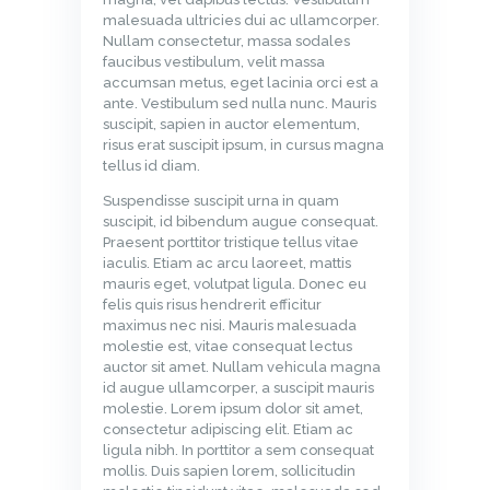
malesuada ultricies dui ac ullamcorper.
Nullam consectetur, massa sodales
faucibus vestibulum, velit massa
accumsan metus, eget lacinia orci est a
ante. Vestibulum sed nulla nunc. Mauris
suscipit, sapien in auctor elementum,
risus erat suscipit ipsum, in cursus magna
tellus id diam.
Suspendisse suscipit urna in quam
suscipit, id bibendum augue consequat.
Praesent porttitor tristique tellus vitae
iaculis. Etiam ac arcu laoreet, mattis
mauris eget, volutpat ligula. Donec eu
felis quis risus hendrerit efficitur
maximus nec nisi. Mauris malesuada
molestie est, vitae consequat lectus
auctor sit amet. Nullam vehicula magna
id augue ullamcorper, a suscipit mauris
molestie. Lorem ipsum dolor sit amet,
consectetur adipiscing elit. Etiam ac
ligula nibh. In porttitor a sem consequat
mollis. Duis sapien lorem, sollicitudin