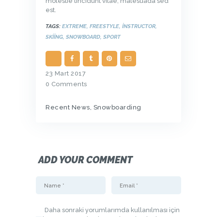
molestie tincidunt vitae, malesuada sed
est.
TAGS:
EXTREME
,
FREESTYLE
,
INSTRUCTOR
,
SKIING
,
SNOWBOARD
,
SPORT
23 Mart 2017
0
Comments
Recent News
,
Snowboarding
ADD YOUR COMMENT
Daha sonraki yorumlarımda kullanılması için