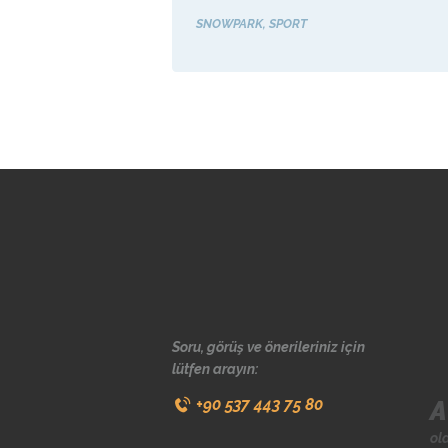
SNOWPARK
SPORT
Soru, görüş ve önerileriniz için
lütfen arayın:
A
+90 537 443 75 80
ol