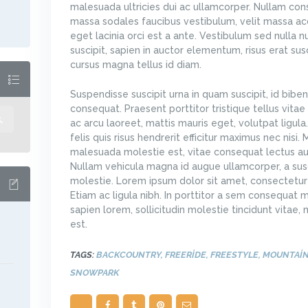
malesuada ultricies dui ac ullamcorper. Nullam con
massa sodales faucibus vestibulum, velit massa a
eget lacinia orci est a ante. Vestibulum sed nulla n
suscipit, sapien in auctor elementum, risus erat susc
cursus magna tellus id diam.
Suspendisse suscipit urna in quam suscipit, id bib
consequat. Praesent porttitor tristique tellus vitae 
ac arcu laoreet, mattis mauris eget, volutpat ligul
felis quis risus hendrerit efficitur maximus nec nisi. 
malesuada molestie est, vitae consequat lectus au
Nullam vehicula magna id augue ullamcorper, a susc
molestie. Lorem ipsum dolor sit amet, consectetur a
Etiam ac ligula nibh. In porttitor a sem consequat mo
sapien lorem, sollicitudin molestie tincidunt vitae
est.
TAGS:
BACKCOUNTRY
,
FREERIDE
,
FREESTYLE
,
MOUNTAI
SNOWPARK