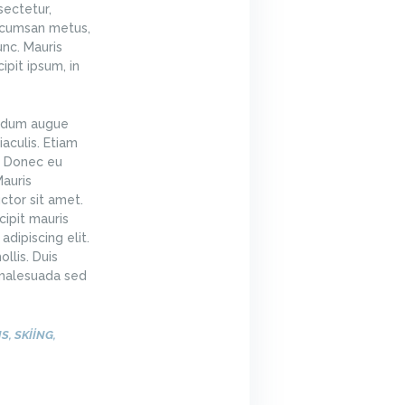
sectetur,
ccumsan metus,
unc. Mauris
ipit ipsum, in
endum augue
iaculis. Etiam
a. Donec eu
Mauris
ctor sit amet.
ipit mauris
dipiscing elit.
llis. Duis
, malesuada sed
NS
,
SKIING
,