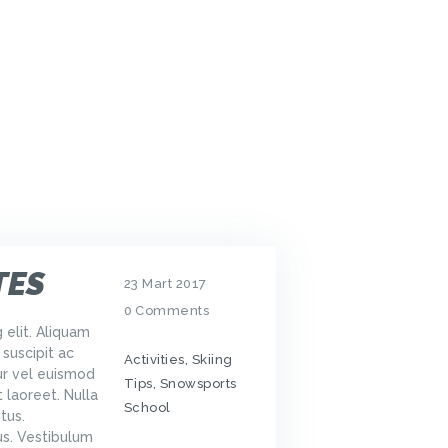
TES
23 Mart 2017
0
Comments
 elit. Aliquam
 suscipit ac
Activities
,
Skiing
ur vel euismod
Tips
,
Snowsports
 laoreet. Nulla
School
tus.
us. Vestibulum