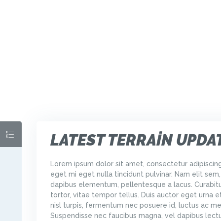
ANA SAYFA
HAKKIMIZDA
HIZMETLER
GALERI
YORUMLAR
İLETIŞIM
LATEST TERRAIN UPDA
Lorem ipsum dolor sit amet, consectetur adipiscing
eget mi eget nulla tincidunt pulvinar. Nam elit sem,
dapibus elementum, pellentesque a lacus. Curabit
tortor, vitae tempor tellus. Duis auctor eget urna et
nisl turpis, fermentum nec posuere id, luctus ac me
Suspendisse nec faucibus magna, vel dapibus lect