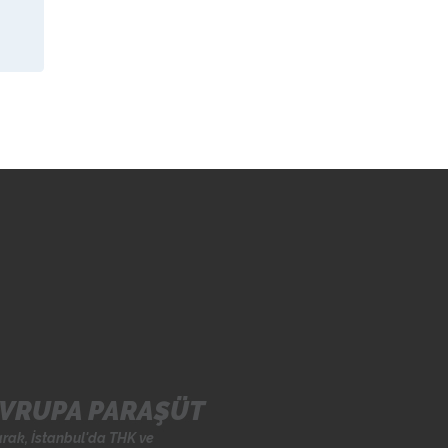
VRUPA PARAŞÜT
arak, İstanbul'da
THK
ve