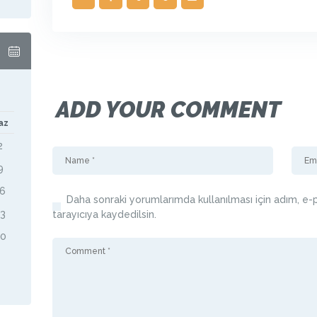
ADD YOUR COMMENT
az
2
9
16
Daha sonraki yorumlarımda kullanılması için adım, e
23
tarayıcıya kaydedilsin.
30