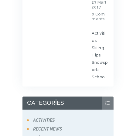
23 Mart
2017
0
Com
ments
Activiti
es
,
Skiing
Tips
,
Snowsp
orts
School
CATEGORIES
ACTIVITIES
RECENT NEWS