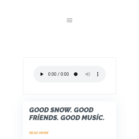
ANA SAYFA
HAKKIMIZDA
HIZMETLER
GALERI
YORUMLAR
İLETIŞIM
GOOD SNOW. GOOD
FRIENDS. GOOD MUSIC.
READ MORE