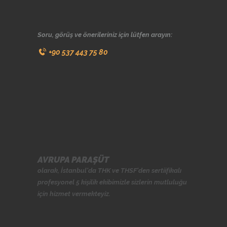
Soru, görüş ve önerileriniz için lütfen arayın:
+90 537 443 75 80
AVRUPA PARAŞÜT
olarak, İstanbul'da
THK
ve
THSF
'den sertiifikalı
profesyonel 5 kişilik ekibimizle sizlerin mutluluğu
için hizmet vermekteyiz.